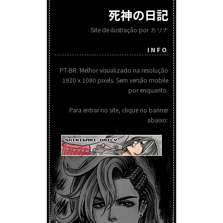
死神の日記
Site de ilustração por カリナ
INFO
PT-BR. Melhor visualizado na resolução
1920 x 1080 pixels. Sem versão mobile
por enquanto.
Para entrar no site, clique no banner
abaixo: